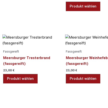
Opti
Produkt wählen
kön
auf
der
Prod
gewä
wer
Fassgereift
Fassgereift
Meersburger Tresterbrand
Meersburger Weinhefeb
(fassgereift)
(fassgereift)
23,00
€
23,00
€
Produkt wählen
Produkt wählen