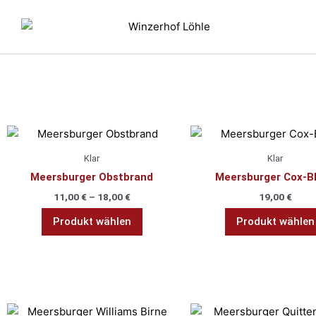
Zum
Inhalt
springen
Klar
Dieses
Produkt
Klar
Klar
weist
Meersburger Obstbrand
Meersburger Cox-B
mehrere
11,00
€
–
18,00
€
19,00
€
Varianten
auf.
Produkt wählen
Produkt wählen
Die
Optionen
können
auf
der
Dieses