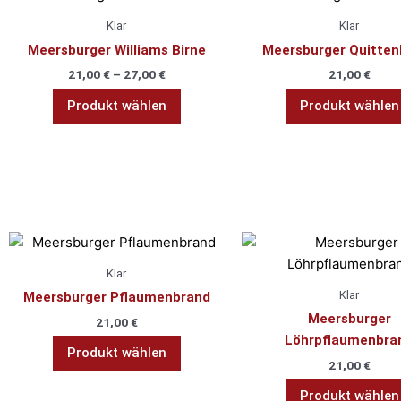
Produktseite
Produkt
gewählt
Klar
Klar
weist
werden
Meersburger Williams Birne
Meersburger Quitten
mehrere
21,00
€
–
27,00
€
21,00
€
Varianten
auf.
Produkt wählen
Produkt wählen
Die
Optionen
können
auf
der
Produktseite
gewählt
werden
Klar
Klar
Meersburger Pflaumenbrand
Meersburger
21,00
€
Löhrpflaumenbra
Produkt wählen
21,00
€
Produkt wählen