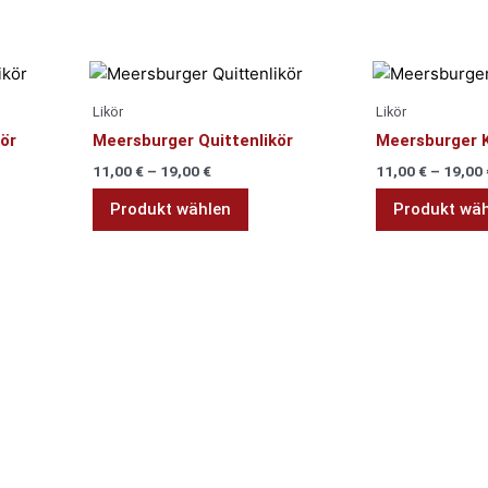
es
Dieses
ukt
Produkt
Likör
Likör
t
weist
ör
Meersburger Quittenlikör
Meersburger K
rere
mehrere
11,00
€
–
19,00
€
11,00
€
–
19,00
anten
Varianten
auf.
Produkt wählen
Produkt wä
Die
onen
Optionen
nen
können
auf
der
uktseite
Produktseite
hlt
gewählt
den
werden