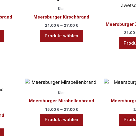
Produkt
Klar
weist
brand
Meersburger Kirschbrand
mehrere
Meersburger
21,00
€
–
27,00
€
Varianten
21,00
auf.
Produkt wählen
Die
Produ
Optionen
können
auf
der
Produktseite
Dieses
gewählt
Produkt
werden
Klar
weist
Meersburger Mirabellenbrand
Meersburge
mehrere
15,00
€
–
27,00
€
2
Varianten
nd
auf.
Produkt wählen
Produ
Die
Optionen