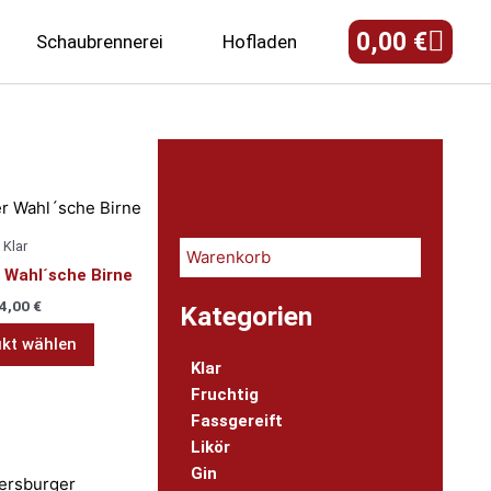
Ware
0,00
€
Schaubrennerei
Hofladen
Klar
Warenkorb
 Wahl´sche Birne
4,00
€
Kategorien
kt wählen
Klar
Fruchtig
Fassgereift
Likör
Gin
Dieses