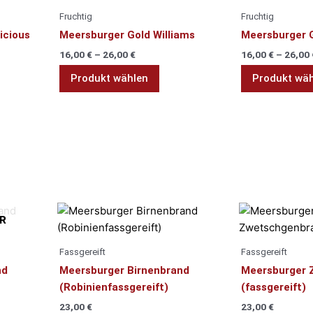
ukt
Produkt
Fruchtig
Fruchtig
t
weist
icious
Meersburger Gold Williams
Meersburger G
rere
mehrere
16,00
€
–
26,00
€
16,00
€
–
26,00
anten
Varianten
auf.
Produkt wählen
Produkt wä
Die
onen
Optionen
nen
können
auf
der
uktseite
Produktseite
hlt
gewählt
den
werden
es
Dieses
R
ukt
Produkt
t
weist
Fassgereift
Fassgereift
rere
mehrere
nd
Meersburger Birnenbrand
Meersburger 
anten
Varianten
(Robinienfassgereift)
(fassgereift)
auf.
23,00
€
23,00
€
Die