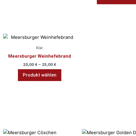
Dieses
Produkt
Klar
weist
Meersburger Weinhefebrand
mehrere
20,00
€
–
25,00
€
Varianten
auf.
Produkt wählen
Die
Optionen
können
auf
der
Produktseite
Fruchtig
gewählt
werden
Dieses
Dies