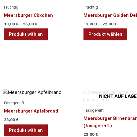
Produkt
Prod
Fruchtig
Fruchtig
weist
weis
Meersburger Cöxchen
Meersburger Golden Del
mehrere
meh
13,00
€
–
25,00
€
13,00
€
–
22,00
€
Varianten
Vari
auf.
auf.
Produkt wählen
Produkt wählen
Die
Die
Optionen
Opti
können
kön
auf
auf
der
der
Produktseite
Prod
Fassgereift
gewählt
gewä
werden
wer
Dies
NICHT AUF LAGE
Prod
Fassgereift
weis
Fassgereift
Meersburger Apfelbrand
meh
Meersburger Birnenbra
23,00
€
Vari
(fassgereift)
auf.
Produkt wählen
23,00
€
Die