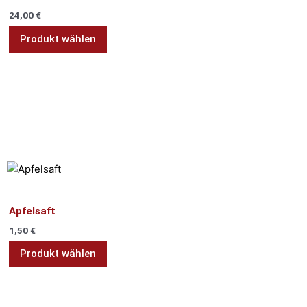
mehrere
24,00
€
Varianten
auf.
Produkt wählen
Die
Optionen
können
auf
der
Produktseite
Alkoholfrei
gewählt
werden
Alkoholfrei
Apfelsaft
1,50
€
Produkt wählen