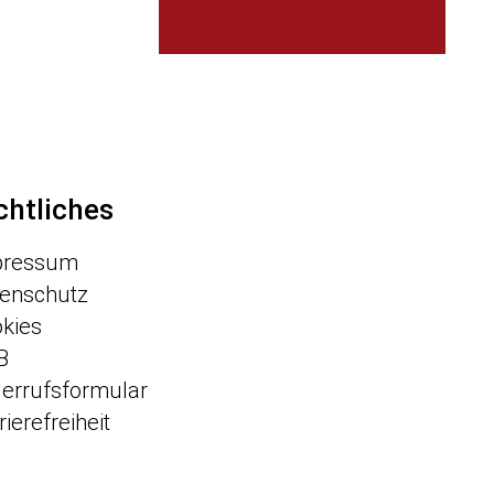
chtliches
pressum
enschutz
kies
B
errufsformular
rierefreiheit