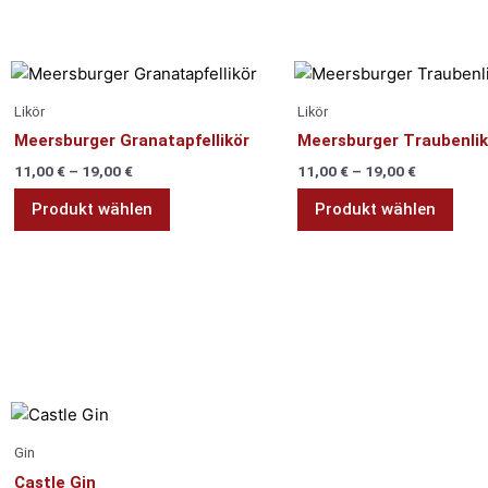
Likör
Dieses
Dies
Produkt
Prod
Likör
Likör
weist
weis
Meersburger Granatapfellikör
Meersburger Traubenlik
mehrere
meh
11,00
€
–
19,00
€
11,00
€
–
19,00
€
Varianten
Vari
auf.
auf.
Produkt wählen
Produkt wählen
Die
Die
Optionen
Opti
können
kön
auf
auf
der
der
Produktseite
Prod
Gin
gewählt
gewä
werden
wer
Dieses
Produkt
Gin
weist
Castle Gin