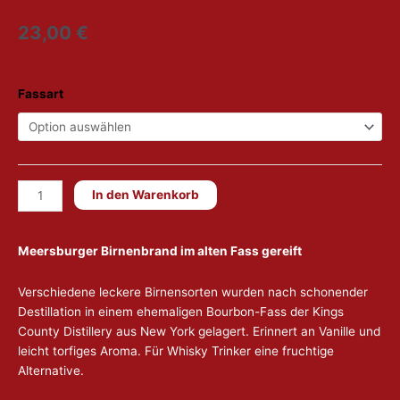
23,00
€
Meersburger
Fassart
Birnenbrand
(fassgereift)
Menge
In den Warenkorb
Meersburger Birnenbrand
im alten Fass gereift
Verschiedene leckere Birnensorten wurden nach schonender
Destillation in einem ehemaligen Bourbon-Fass der Kings
County Distillery aus New York gelagert. Erinnert an Vanille und
leicht torfiges Aroma. Für Whisky Trinker eine fruchtige
Alternative.