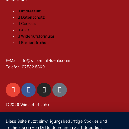
Impressum
Datenschutz
Cookies
AGB
Widerrufsformular
Barrierefreiheit
E-Mail: info@winzerhof-loehle.com
Telefon: 07532 5869
E
F
I
T
n
a
n
i
v
c
s
k
©2026 Winzerhof Löhle
e
e
t
t
l
b
a
o
o
o
g
k
Diese Seite nutzt einwilligungsbedürftige Cookies und
Technologien von Drittunternehmen zur Integration