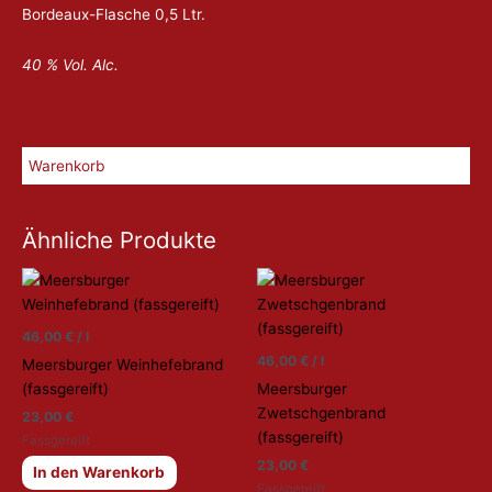
Bordeaux-Flasche 0,5 Ltr.
40 % Vol. Alc.
Warenkorb
Ähnliche Produkte
46,00
€
/
l
46,00
€
/
l
Meersburger Weinhefebrand
(fassgereift)
Meersburger
Zwetschgenbrand
23,00
€
(fassgereift)
Fassgereift
23,00
€
In den Warenkorb
Fassgereift