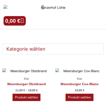
Zum
Inhalt
springen
Warenkorb
0,00
€
Klar
Dieses
Produkt
Klar
Klar
weist
Meersburger Obstbrand
Meersburger Cox-Blanc
mehrere
11,00
€
–
18,00
€
19,00
€
Varianten
auf.
Produkt wählen
Produkt wählen
Die