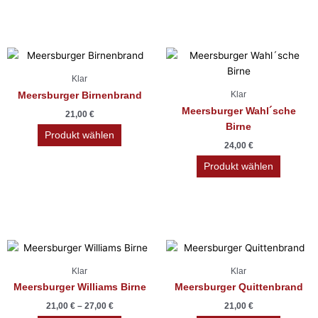
Optionen
können
auf
der
Produktseite
Klar
gewählt
Klar
Meersburger Birnenbrand
werden
Meersburger Wahl´sche
21,00
€
Birne
Produkt wählen
24,00
€
Produkt wählen
Dieses
Produkt
Klar
Klar
weist
Meersburger Williams Birne
Meersburger Quittenbrand
mehrere
21,00
€
–
27,00
€
21,00
€
Varianten