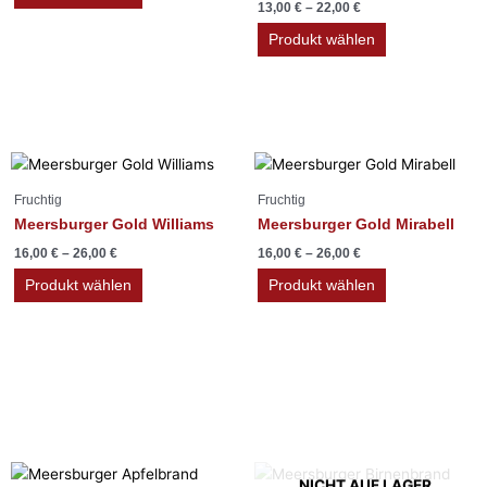
13,00
€
–
22,00
€
Die
Die
Optionen
Optionen
Produkt wählen
können
können
auf
auf
der
der
Produktseite
Produktseite
gewählt
gewählt
Dieses
Dieses
werden
werden
Produkt
Produkt
Fruchtig
Fruchtig
weist
weist
Meersburger Gold Williams
Meersburger Gold Mirabell
mehrere
mehrere
16,00
€
–
26,00
€
16,00
€
–
26,00
€
Varianten
Varianten
auf.
auf.
Produkt wählen
Produkt wählen
Die
Die
Optionen
Optionen
können
können
auf
auf
der
der
Produktseite
Produktseite
Fassgereift
gewählt
gewählt
Dieses
werden
werden
NICHT AUF LAGER