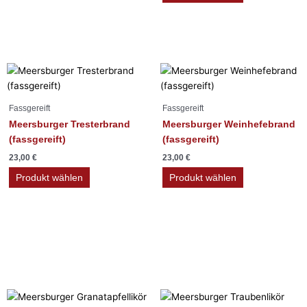
auf
der
Produktseite
gewählt
werden
Fassgereift
Fassgereift
Meersburger Tresterbrand
Meersburger Weinhefebrand
(fassgereift)
(fassgereift)
23,00
€
23,00
€
Produkt wählen
Produkt wählen
Likör
Dieses
Dieses