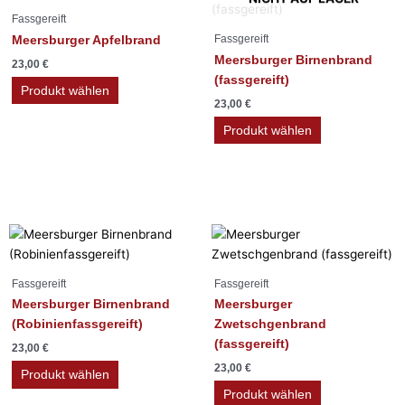
Produkt
Fassgereift
weist
Fassgereift
Meersburger Apfelbrand
mehrere
Meersburger Birnenbrand
23,00
€
Varianten
(fassgereift)
auf.
Produkt wählen
23,00
€
Die
Optionen
Produkt wählen
können
auf
der
Produktseite
gewählt
Dieses
werden
Produkt
weist
Fassgereift
Fassgereift
mehrere
Meersburger Birnenbrand
Meersburger
Varianten
(Robinienfassgereift)
Zwetschgenbrand
auf.
(fassgereift)
23,00
€
Die
23,00
€
Optionen
Produkt wählen
können
Produkt wählen