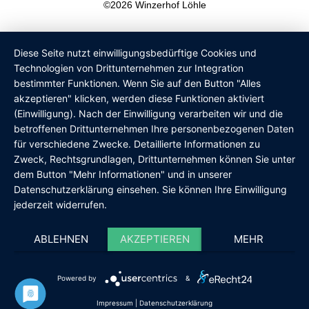
©2026 Winzerhof Löhle
l
b
a
o
o
o
g
k
p
o
r
Diese Seite nutzt einwilligungsbedürftige Cookies und
e
k
a
Technologien von Drittunternehmen zur Integration
m
bestimmter Funktionen. Wenn Sie auf den Button "Alles
akzeptieren" klicken, werden diese Funktionen aktiviert
(Einwilligung). Nach der Einwilligung verarbeiten wir und die
betroffenen Drittunternehmen Ihre personenbezogenen Daten
für verschiedene Zwecke. Detaillierte Informationen zu
Zweck, Rechtsgrundlagen, Drittunternehmen können Sie unter
dem Button "Mehr Informationen" und in unserer
Datenschutzerklärung einsehen. Sie können Ihre Einwilligung
jederzeit widerrufen.
ABLEHNEN
AKZEPTIEREN
MEHR
Powered by
&
Impressum
|
Datenschutzerklärung