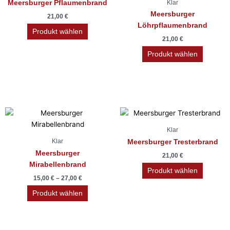
Klar
Meersburger Pflaumenbrand
Meersburger
21,00
€
Löhrpflaumenbrand
Produkt wählen
21,00
€
Produkt wählen
Dieses
Produkt
Klar
weist
Klar
Meersburger Tresterbrand
mehrere
Meersburger
21,00
€
Varianten
Mirabellenbrand
auf.
Produkt wählen
15,00
€
–
27,00
€
Die
Optionen
Produkt wählen
können
auf
der