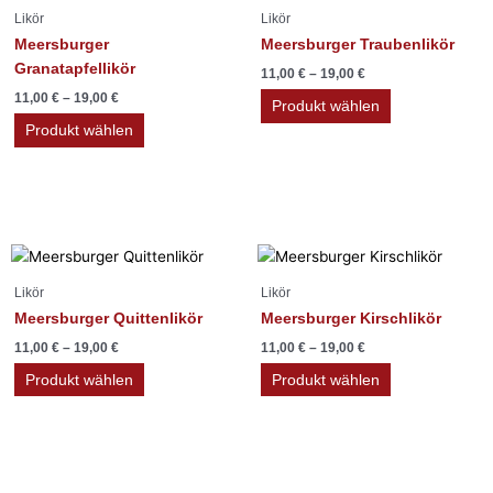
Produkt
Produkt
Likör
Likör
weist
weist
Meersburger
Meersburger Traubenlikör
mehrere
mehrere
Granatapfellikör
11,00
€
–
19,00
€
Varianten
Varianten
11,00
€
–
19,00
€
auf.
auf.
Produkt wählen
Die
Die
Produkt wählen
Optionen
Optionen
können
können
auf
auf
der
der
Produktseite
Produktseite
Dieses
Dieses
gewählt
gewählt
Produkt
Produkt
Likör
Likör
werden
werden
weist
weist
Meersburger Quittenlikör
Meersburger Kirschlikör
mehrere
mehrere
11,00
€
–
19,00
€
11,00
€
–
19,00
€
Varianten
Varianten
auf.
auf.
Produkt wählen
Produkt wählen
Die
Die
Optionen
Optionen
können
können
auf
auf