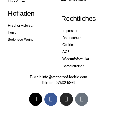
Likör & Gin
Hofladen
Rechtliches
Frischer Apfelsaft
Impressum
Honig
Datenschutz
Bodensee Weine
Cookies
AGB
Widerrufsformular
Barrierefreiheit
E-Mail: info@winzerhof-loehle.com
Telefon: 07532 5869
E
F
I
T
n
a
n
i
v
c
s
k
e
e
t
t