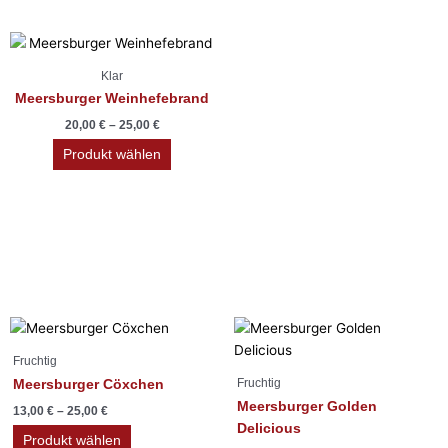
Produktseite
gewählt
Dieses
werden
Produkt
Klar
weist
Meersburger Weinhefebrand
mehrere
20,00
€
–
25,00
€
Varianten
auf.
Produkt wählen
Die
Optionen
können
auf
der
Produktseite
Fruchtig
gewählt
Dieses
Dieses
werden
Produkt
Produkt
Fruchtig
weist
weist
Fruchtig
Meersburger Cöxchen
mehrere
mehrere
Meersburger Golden
13,00
€
–
25,00
€
Varianten
Varianten
Delicious
auf.
auf.
Produkt wählen