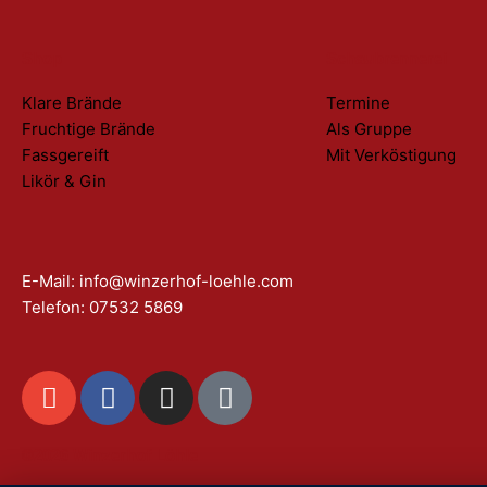
Shop
Schaubrennerei
Klare Brände
Termine
Fruchtige Brände
Als Gruppe
Fassgereift
Mit Verköstigung
Likör & Gin
E-Mail: info@winzerhof-loehle.com
Telefon: 07532 5869
E
F
I
T
n
a
n
i
v
c
s
k
©2026 Winzerhof Löhle
e
e
t
t