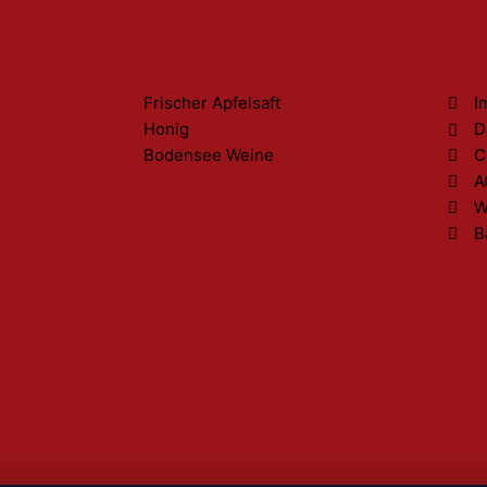
Hofladen
Rech
Frischer Apfelsaft
I
Honig
D
Bodensee Weine
C
A
W
B