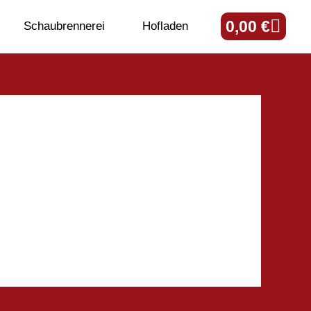
Ware
0,00
€
Schaubrennerei
Hofladen