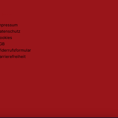
tliches
mpressum
atenschutz
ookies
GB
iderrufsformular
arrierefreiheit