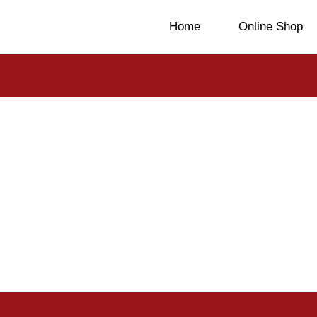
Home
Online Shop
 post. Edit or delete it, then start writing!