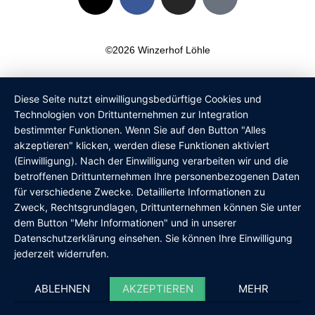
n
a
n
i
v
c
s
k
e
e
t
t
©2026 Winzerhof Löhle
l
b
a
o
o
o
g
k
p
o
r
Diese Seite nutzt einwilligungsbedürftige Cookies und
e
k
a
Technologien von Drittunternehmen zur Integration
m
bestimmter Funktionen. Wenn Sie auf den Button "Alles
akzeptieren" klicken, werden diese Funktionen aktiviert
(Einwilligung). Nach der Einwilligung verarbeiten wir und die
betroffenen Drittunternehmen Ihre personenbezogenen Daten
für verschiedene Zwecke. Detaillierte Informationen zu
Zweck, Rechtsgrundlagen, Drittunternehmen können Sie unter
dem Button "Mehr Informationen" und in unserer
Datenschutzerklärung einsehen. Sie können Ihre Einwilligung
jederzeit widerrufen.
ABLEHNEN
AKZEPTIEREN
MEHR